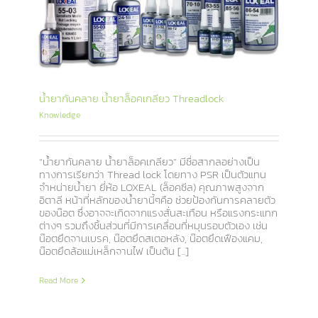
น้ำยากันคลาย น้ำยาล็อคเกลียว Threadlock
Knowledge
“น้ำยากันคลาย น้ำยาล็อคเกลียว” มีชื่อสากลอย่างเป็น
ทางการเรียกว่า Thread lock โดยทาง PSR เป็นตัวแทน
จำหน่ายน้ำยา ยี่ห้อ LOXEAL (ล็อคซีล) คุณภาพสูงจาก
อิตาลี หน้าที่หลักของน้ำยานี้ๆคือ ช่วยป้องกันการคลายตัว
ของน๊อต ซึ่งอาจจะเกิดจากแรงสั่นสะเทือน หรือแรงกระแทก
ต่างๆ รวมถึงชิ้นส่วนที่มีการเคลื่อนที่หมุนรอบตัวเอง เช่น
น๊อตยึดจานเบรค, น๊อตยึดสเตอหลัง, น๊อตยึดเฟืองแคม,
น๊อตยึดล้อแม่เหล็กจานไฟ เป็นต้น [...]
Read More