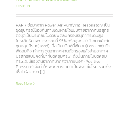
COVID-19
PAPR ย่อมาจาก Power Air Purifying Respiratory เป็น
ชุดอุปกรณ์ป้องกันทางเดินหายใจแบบจ่ายอากาศบริสุทธิ์
ตัวชุดเป็นประกอบไปด้วยพัดลมกรองอนุภาคระดับสูง
(ประสิทธิภาพการกรองที่ 95% หรือสูงกว่า) ที่จะต่อเข้ากับ
ชุดคลุมศีรษะ(Hood) เมื่อเปิดสวิทช์ที่พัดลม(Fan Unit) ตัว
พัดลมก็จะทำการดูดอากาศผ่านตัวกรองแล้วจ่ายอากาศ
บริสุทธิ์แบบคงที่มาที่ชุดคลุมศีรษะ ดังนั้นภายในชุดคลุม
ศีรษะจะมีแรงดันอากาศมากกว่าภายนอก (Positive
Pressure) จึงทำให้ พวกสารเคมีที่เป็นพิษ เชื้อโรค รวมถึง
เชื้อไวรัสต่างๆ [...]
Read More