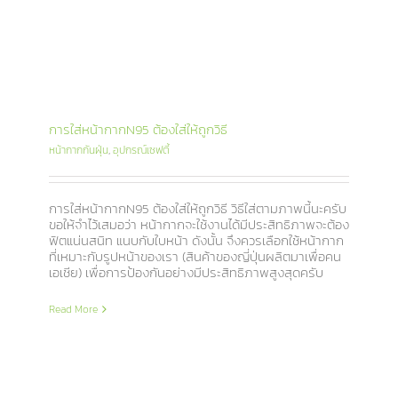
การใส่หน้ากากN95 ต้องใส่ให้ถูกวิธี
หน้ากากกันฝุ่น
,
อุปกรณ์เซฟตี้
การใส่หน้ากากN95 ต้องใส่ให้ถูกวิธี วิธีใส่ตามภาพนี้นะครับ
ขอให้จำไว้เสมอว่า หน้ากากจะใช้งานได้มีประสิทธิภาพจะต้อง
ฟิตแน่นสนิท แนบกับใบหน้า ดังนั้น จึงควรเลือกใช้หน้ากาก
ที่เหมาะกับรูปหน้าของเรา (สินค้าของญี่ปุ่นผลิตมาเพื่อคน
เอเชีย) เพื่อการป้องกันอย่างมีประสิทธิภาพสูงสุดครับ
Read More