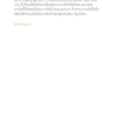
งาน ไม่ต้องใช้มือป้องเพื่อเช็คความฟิตให้เมื่อย และด้วย
วาล์วที่ใช้วัสดุที่พัฒนาให้แข็งแรงแต่เบา จึงสามารถใส่ได้ทั้ง
ตลับไส้กรองเคมีและตลับกรองฝุ่นละออง ฟูมโลหะ
Read More