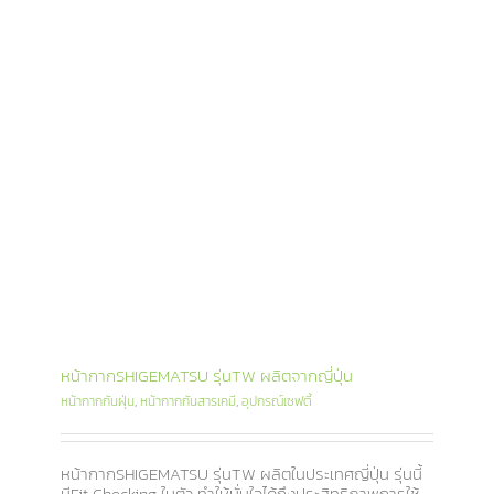
หน้ากากSHIGEMATSU รุ่นTW ผลิตจากญี่ปุ่น
หน้ากากกันฝุ่น
,
หน้ากากกันสารเคมี
,
อุปกรณ์เซฟตี้
หน้ากากSHIGEMATSU รุ่นTW ผลิตในประเทศญี่ปุ่น รุ่นนี้
มีFit Checking ในตัว ทำให้มั่นใจได้ถึงประสิทธิภาพการใช้