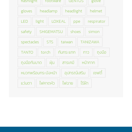
flashlight
footware
GENTOS
glove
gloves
headlamp
headlight
helmet
LED
light
LOXEAL
ppe
respirator
safety
SHIGEMATSU
shoes
simon
spectacles
STS
taiwan
TANIZAWA
TANTO
torch
กันกระแทก
กาว
ถุงมือ
ถุงมือกันบาด
ฝุ่น
สารเคมี
หน้ากาก
หมวกพร้อมกระบังหน้า
อุปกรณ์เสริม
เซฟตี้
แว่นตา
ไฟคาดหัว
ไฟฉาย
ไร้ฝ้า