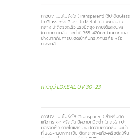
กาวUV แบบโปร่งใส (Transparent) ใช้ปะติดGlass
to Glass หรือ Glass to Metal ความหนืดปาน
กลาง ปะติดรวดเร็ว แรงยึดสูง ภายใต้แสงUVa
(ความยาวคลื่นแนะนำที่ 365-420nm) เหมาะสมอ
ย่างมากกับการปะติดเข้ากับกระจกนิรภัย หรือ
กระจกสี
กาวยูวี LOXEAL UV 30-23
กาวUV แบบโปร่งใส (Transparent) สำหรับติด
แก้ว กระจก คริสตัล มีความหนืดต่ำ (เหลวใส) ปะ
ติดรวดเร็ว ภายใต้แสงUVa (ความยาวคลื่นแนะนำ
ที่ 365-420nm) ใช้ปะติดกระจก-แก้ว-คริสตัล(พื้น