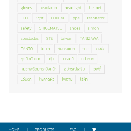
gloves
headlamp
headlight
helmet
LED
light
LOXEAL
ppe
respirator
safety
SHIGEMATSU
shoes
simon
spectacles
STS
taiwan
TANIZAWA
TANTO
torch
กันกระแทก
กาว
ถุงมือ
ถุงมือกันบาด
ฝุ่น
สารเคมี
หน้ากาก
หมวกพร้อมกระบังหน้า
อุปกรณ์เสริม
เซฟตี้
แว่นตา
ไฟคาดหัว
ไฟฉาย
ไร้ฝ้า
HOME
PRODUCTS
FAQ