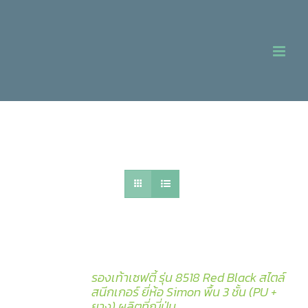
Skip
to
content
รองเท้าเซฟตี้ รุ่น 8518 Red Black สไตล์
สนีกเกอร์ ยี่ห้อ Simon พื้น 3 ชั้น (PU +
ยาง) ผลิตที่ญี่ปุ่น