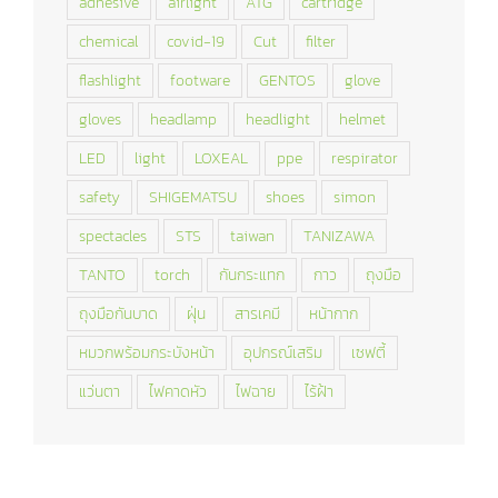
adhesive
airlight
ATG
cartridge
chemical
covid-19
Cut
filter
flashlight
footware
GENTOS
glove
gloves
headlamp
headlight
helmet
LED
light
LOXEAL
ppe
respirator
safety
SHIGEMATSU
shoes
simon
spectacles
STS
taiwan
TANIZAWA
TANTO
torch
กันกระแทก
กาว
ถุงมือ
ถุงมือกันบาด
ฝุ่น
สารเคมี
หน้ากาก
หมวกพร้อมกระบังหน้า
อุปกรณ์เสริม
เซฟตี้
แว่นตา
ไฟคาดหัว
ไฟฉาย
ไร้ฝ้า