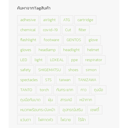
ค้นหาจากTagสินค้า
adhesive
airlight
ATG
cartridge
chemical
covid-19
Cut
filter
flashlight
footware
GENTOS
glove
gloves
headlamp
headlight
helmet
LED
light
LOXEAL
ppe
respirator
safety
SHIGEMATSU
shoes
simon
spectacles
STS
taiwan
TANIZAWA
TANTO
torch
กันกระแทก
กาว
ถุงมือ
ถุงมือกันบาด
ฝุ่น
สารเคมี
หน้ากาก
หมวกพร้อมกระบังหน้า
อุปกรณ์เสริม
เซฟตี้
แว่นตา
ไฟคาดหัว
ไฟฉาย
ไร้ฝ้า