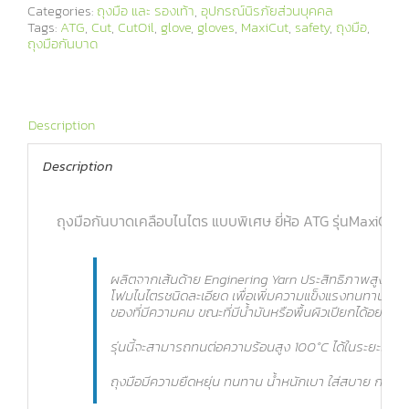
Categories:
ถุงมือ และ รองเท้า
,
อุปกรณ์นิรภัยส่วนบุคคล
Tags:
ATG
,
Cut
,
CutOil
,
glove
,
gloves
,
MaxiCut
,
safety
,
ถุงมือ
,
ถุงมือกันบาด
Description
Description
ถุงมือกันบาดเคลือบไนไตร แบบพิเศษ ยี่ห้อ ATG รุ่นMaxiCut 
ผลิตจากเส้นด้าย Enginering Yarn ประสิทธิภาพสูงเพื่อ
โฟมไนไตรชนิดละเอียด เพื่อเพิ่มความแข็งแรงทนทานระหว่างนิ
ของที่มีความคม ขณะที่มีน้ำมันหรือพื้นผิวเปียกได้อย่างดี
รุ่นนี้จะสามารถทนต่อความร้อนสูง 100°C ได้ในระยะเวลาอัน
ถุงมือมีความยืดหยุ่น ทนทาน นํ้าหนักเบา ใส่สบาย กระชับ