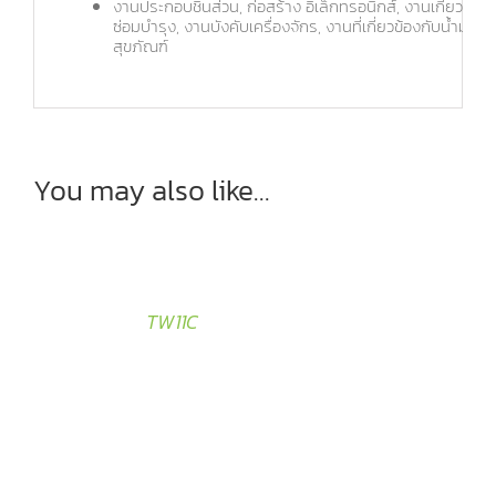
งานประกอบชิ้นส่วน, ก่อสร้าง อิเล็กทรอนิกส์, งานเกี่ยวกับโ
ซ่อมบำรุง, งานบังคับเครื่องจักร, งานที่เกี่ยวข้องกับน้ำมั
สุขภัณฑ์
You may also like…
TW11C