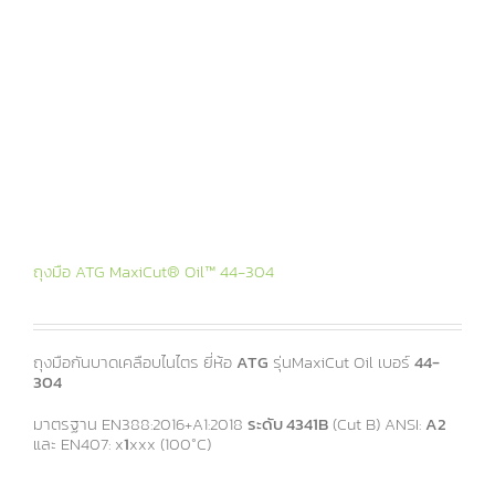
ถุงมือ ATG MaxiCut® Oil™ 44-304
ถุงมือกันบาดเคลือบไนไตร ยี่ห้อ
ATG
รุ่นMaxiCut Oil เบอร์
44
-
304
มาตรฐาน EN388:2016+A1:2018
ระดับ 4341B
(Cut B) ANSI:
A2
และ EN407: x
1
xxx (100°C)