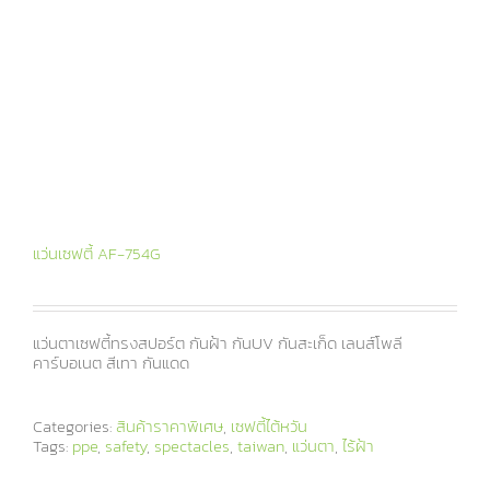
แว่นเซฟตี้ AF-754G
แว่นตาเซฟตี้ทรงสปอร์ต กันฝ้า กันUV กันสะเก็ด เลนส์โพลี
คาร์บอเนต สีเทา กันแดด
Categories:
สินค้าราคาพิเศษ
,
เซฟตี้ไต้หวัน
Tags:
ppe
,
safety
,
spectacles
,
taiwan
,
แว่นตา
,
ไร้ฝ้า