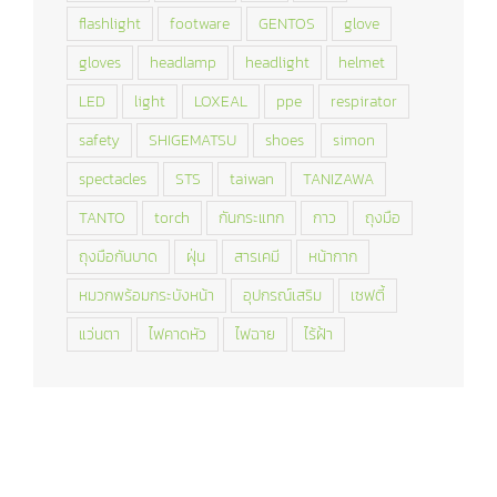
flashlight
footware
GENTOS
glove
gloves
headlamp
headlight
helmet
LED
light
LOXEAL
ppe
respirator
safety
SHIGEMATSU
shoes
simon
spectacles
STS
taiwan
TANIZAWA
TANTO
torch
กันกระแทก
กาว
ถุงมือ
ถุงมือกันบาด
ฝุ่น
สารเคมี
หน้ากาก
หมวกพร้อมกระบังหน้า
อุปกรณ์เสริม
เซฟตี้
แว่นตา
ไฟคาดหัว
ไฟฉาย
ไร้ฝ้า