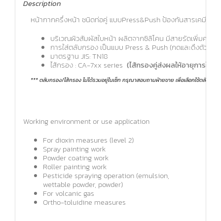
Description
หน้ากากครึ่งหน้า ชนิดท่อคู่ แบบPress&Push ป้องกันสารเคมี/ ละ
บริเวณผิวสัมผัสใบหน้า ผลิตจากซิลิโคน มีสายรัดเพิ่มควา
การใส่ตลับกรอง เป็นแบบ Press & Push (กดและดึงตัวล็อค
มาตรฐาน JIS: TN18
ไส้กรอง : CA-7xx series
(ไส้กรองคู่ส่งผลให้อายุการใช้งา
*** ตลับกรอง/ไส้กรอง ไม่ได้รวมอยู่ในเซ็ท กรุณาสอบถามฝ่ายขาย เพื่อเลือกใช้ตลับก
Working environment or use application
For dioxin measures (level 2)
Spray painting work
Powder coating work
Roller painting work
Pesticide spraying operation (emulsion,
wettable powder, powder)
For volcanic gas
Ortho-toluidine measures