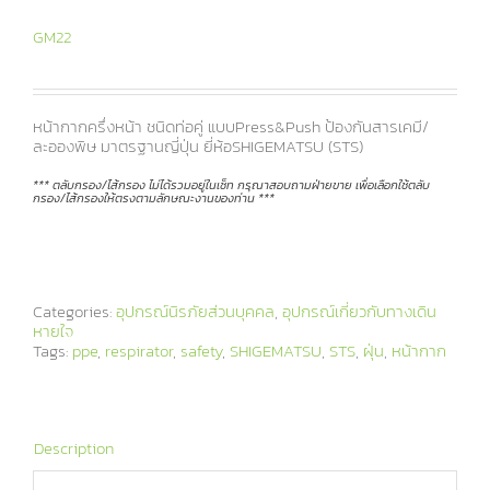
GM22
หน้ากากครึ่งหน้า ชนิดท่อคู่ แบบPress&Push ป้องกันสารเคมี/
ละอองพิษ มาตรฐานญี่ปุ่น ยี่ห้อSHIGEMATSU (STS)
*** ตลับกรอง/ไส้กรอง ไม่ได้รวมอยู่ในเซ็ท กรุณาสอบถามฝ่ายขาย เพื่อเลือกใช้ตลับ
กรอง/ไส้กรองให้ตรงตามลักษณะงานของท่าน ***
Categories:
อุปกรณ์นิรภัยส่วนบุคคล
,
อุปกรณ์เกี่ยวกับทางเดิน
หายใจ
Tags:
ppe
,
respirator
,
safety
,
SHIGEMATSU
,
STS
,
ฝุ่น
,
หน้ากาก
Description