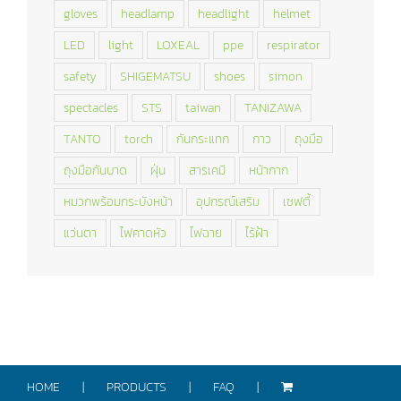
gloves
headlamp
headlight
helmet
LED
light
LOXEAL
ppe
respirator
safety
SHIGEMATSU
shoes
simon
spectacles
STS
taiwan
TANIZAWA
TANTO
torch
กันกระแทก
กาว
ถุงมือ
ถุงมือกันบาด
ฝุ่น
สารเคมี
หน้ากาก
หมวกพร้อมกระบังหน้า
อุปกรณ์เสริม
เซฟตี้
แว่นตา
ไฟคาดหัว
ไฟฉาย
ไร้ฝ้า
HOME
PRODUCTS
FAQ