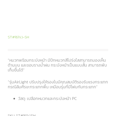
ST#161VJ-SH
“หมวกพร้อมกระบังหน้า มีปีกหมวกสีโปร่งใสสามารถมองเห็น
ด้านบน และขอบรางน้ำฝน กระบังหน้าเป็นแบบสั้น สามารถพับ
เก็บขึ้นได้”
“รุ่นAirLight ปรับปรุงให้รองในมีคุณสมบัติรองรับแรงกระแทก
กรณีล้มศีรษะกระแทกพื้น เหมือนรุ่นที่มีโฟมกันกระแทก”
วัสดุ: เปลือกหมวกและกระบังหน้า PC
SKU:
ST#161VJSH