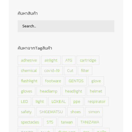
ค้นหาสินค้า
ค้นหาจากTagสินค้า
adhesive
airlight
ATG
cartridge
chemical
covid-19
Cut
filter
flashlight
footware
GENTOS
glove
gloves
headlamp
headlight
helmet
LED
light
LOXEAL
ppe
respirator
safety
SHIGEMATSU
shoes
simon
spectacles
STS
taiwan
TANIZAWA