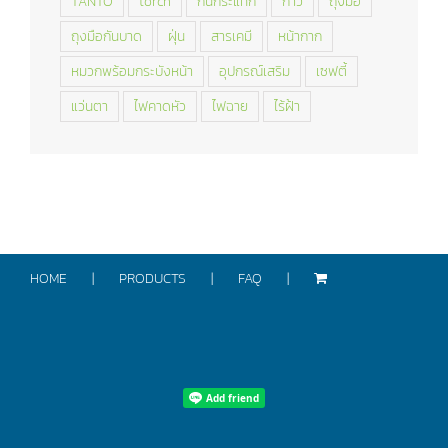
TANTO
torch
กันกระแทก
กาว
ถุงมือ
ถุงมือกันบาด
ฝุ่น
สารเคมี
หน้ากาก
หมวกพร้อมกระบังหน้า
อุปกรณ์เสริม
เซฟตี้
แว่นตา
ไฟคาดหัว
ไฟฉาย
ไร้ฝ้า
HOME
PRODUCTS
FAQ