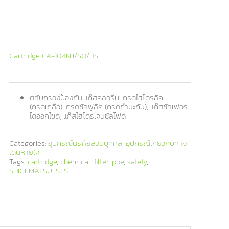
PRODUCTS
NEWS & S
Cartridge CA-104NII/SO/HS
ตลับกรองป้องกัน แก๊สคลอรีน, กรดไฮโดรลิค
(กรดเกลือ), กรดซัลฟูลิค (กรดกำมะถัน), แก๊สซัลเฟอร์
ไดออกไซด์, แก๊สไฮโดรเจนซัลไฟด์
Categories:
อุปกรณ์นิรภัยส่วนบุคคล
,
อุปกรณ์เกี่ยวกับทาง
เดินหายใจ
Tags:
cartridge
,
chemical
,
filter
,
ppe
,
safety
,
SHIGEMATSU
,
STS