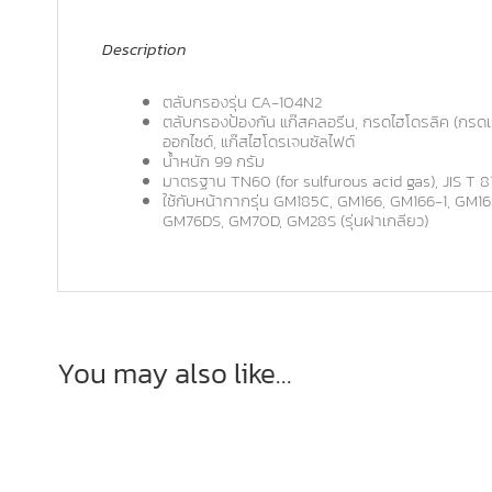
Description
ตลับกรองรุ่น CA-104N2
ตลับกรองป้องกัน แก๊สคลอรีน, กรดไฮโดรลิค (กรดเกล
ออกไซด์, แก๊สไฮโดรเจนซัลไฟด์
น้ำหนัก 99 กรัม
มาตรฐาน TN60 (for sulfurous acid gas), JIS T 81
ใช้กับหน้ากากรุ่น GM185C, GM166, GM166-1, GM
GM76DS, GM70D, GM28S (รุ่นฝาเกลียว)
You may also like…