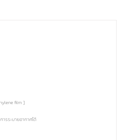
hylene film ]
รถการระบายอากาศได้