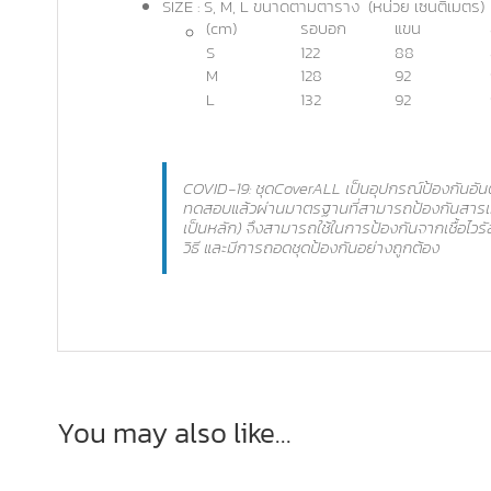
SIZE : S, M, L ขนาดตามตาราง (หน่วย เซนติเมตร)
(cm)
รอบอก
แขน
S
122
88
M
128
92
L
132
92
COVID-19: ชุดCoverALL เป็นอุปกรณ์ป้องกันอันตรา
ทดสอบแล้วผ่านมาตรฐานที่สามารถป้องกันสารเค
เป็นหลัก) จึงสามารถใช้ในการป้องกันจากเชื้อไวรัส
วิธี และมีการถอดชุดป้องกันอย่างถูกต้อง
You may also like…