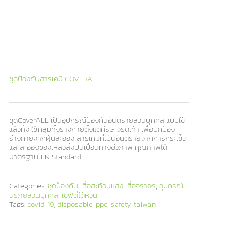
ชุดป้องกันสารเคมี COVERALL
ชุดCoverALL เป็นอุปกรณ์ป้องกันอันตรายส่วนบุคคล แบบใช้
แล้วทิ้ง ใช้คลุมทั้งร่างกายตั้งแต่ศีรษะจรดเท้า เพื่อปกป้อง
ร่างกายจากฝุ่นละออง สารเคมีที่เป็นอันตรายจากการกระเซ็น
และละอองของเหลวสิ่งปนเปื้อนทางชีวภาพ คุณภาพได้
มาตรฐาน EN Standard
Categories:
ชุดป้องกัน เสื้อสะท้อนแสง เสื้อจราจร
,
อุปกรณ์
นิรภัยส่วนบุคคล
,
เซฟตี้ไต้หวัน
Tags:
covid-19
,
disposable
,
ppe
,
safety
,
taiwan