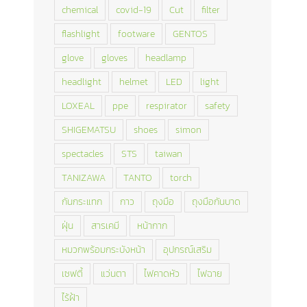
chemical
covid-19
Cut
filter
flashlight
footware
GENTOS
glove
gloves
headlamp
headlight
helmet
LED
light
LOXEAL
ppe
respirator
safety
SHIGEMATSU
shoes
simon
spectacles
STS
taiwan
TANIZAWA
TANTO
torch
กันกระแทก
กาว
ถุงมือ
ถุงมือกันบาด
ฝุ่น
สารเคมี
หน้ากาก
หมวกพร้อมกระบังหน้า
อุปกรณ์เสริม
เซฟตี้
แว่นตา
ไฟคาดหัว
ไฟฉาย
ไร้ฝ้า