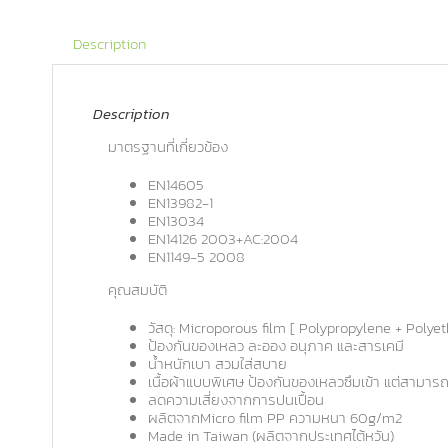
Description
Description
มาตรฐานที่เกี่ยวข้อง
EN14605
EN13982-1
EN13034
EN14126 2003+AC:2004
EN1149-5 2008
คุณสมบัติ
วัสดุ: Microporous film [ Polypropylene + Polyet
ป้องกันของเหลว ละออง อนุภาค และสารเคมี
น้ำหนักเบา สวมใส่สบาย
เนื้อผ้าแบบพิเศษ ป้องกันของเหลวซึมเข้า แต่สามา
ลดความเสี่ยงจากการปนเปื้อน
ผลิตจากMicro film PP ความหนา 60g/m2
Made in Taiwan (ผลิตจากประเทศไต้หวัน)