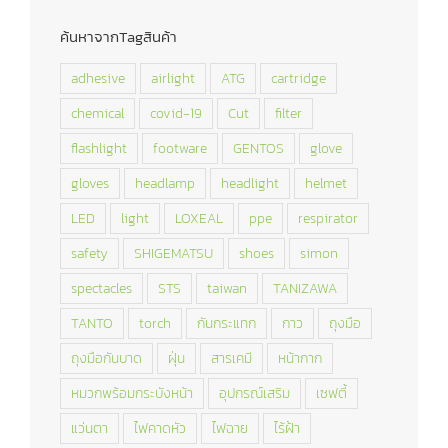
ค้นหาจากTagสินค้า
adhesive
airlight
ATG
cartridge
chemical
covid-19
Cut
filter
flashlight
footware
GENTOS
glove
gloves
headlamp
headlight
helmet
LED
light
LOXEAL
ppe
respirator
safety
SHIGEMATSU
shoes
simon
spectacles
STS
taiwan
TANIZAWA
TANTO
torch
กันกระแทก
กาว
ถุงมือ
ถุงมือกันบาด
ฝุ่น
สารเคมี
หน้ากาก
หมวกพร้อมกระบังหน้า
อุปกรณ์เสริม
เซฟตี้
แว่นตา
ไฟคาดหัว
ไฟฉาย
ไร้ฝ้า