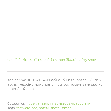
รองเท้านิรภัย TS 311 EST3 ยี่ห้อ Simon (ซีมอน) Safety shoes
รองเท้าเซฟตี้ รุ่น TS-311 est3 สีดำ กันลื่น ทรงมาตรฐาน พื้นยาง
สังเคราะห์แบบใหม่ กันลื่นทนเคมี, ทนน้ำมัน, ทนต่อการสึกกร่อน หัว
เหล็กกล้า แข็งแรง
Categories:
ถุงมือ และ รองเท้า
,
อุปกรณ์นิรภัยส่วนบุคคล
Tags:
footware
,
ppe
,
safety
,
shoes
,
simon