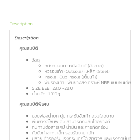
Description
Description
คุณสมบัติ
วัสดุ
หนังส่วนบน : หนังวัวแท้ (อัดลาย)
หัวรองเท้า (Outsole) : เหล็ก (Steel)
Insole : Cup Insole (เต็มเท้า)
พื้นรองเท้า : พื้นยางสังเคราะห์ NBR แบบชั้นเดียว
SIZE EEE : 23.0 -28.0
น้ำหนัก : 1,310g
คุณสมบัติพิเศษ
ขอบฟองน้ำยก นุ่ม กระชับข้อเท้า สวมใส่สบาย
พื้นยางดีไซน์พิเศษ สามารถกันลื่นได้อย่างดี
ทนทานต่อสารเคมี น้ำมัน และการกัดกร่อน
หัวบัวทำจากเหล็ก รองรับงานหนัก
ปลายเท้ารองรับแรงกระแทกได้ 200จูล และแรงกดบีบที่ 25